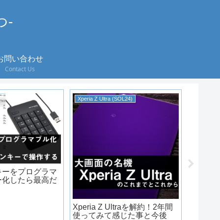
つ-
お問い合わせ
Contact Us
Xperia Z Ultra (SOL24)
カメラ
キーをプログラマ
ー化したら最高だ
Xperia Z Ultraを解約！2年間
安いけど
使ってみて感じた事と今後
MUSO