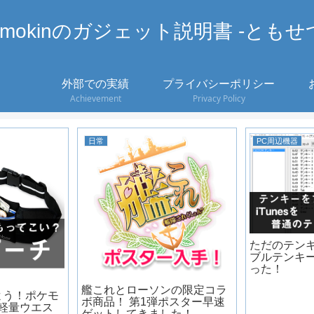
omokinのガジェット説明書 -ともせ
外部での実績
プライバシーポリシー
Achievement
Privacy Policy
日常
PC周辺機器
ただのテン
ブルテンキ
った！
艦これとローソンの限定コラ
よう！ポケモ
ボ商品！ 第1弾ポスター早速
軽量ウエス
ゲットしてきました！