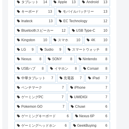
タブレット
14
Apple
13
Android
13
キーボード
13
モバイルバッテリー
13
Inateck
13
EC Technology
12
Bluetoothスピーカー
12
USB Type-C
10
Kingston
10
スマホ
10
4K
10
LG
9
Sudio
9
スマートウォッチ
8
Nexus
8
SONY
8
Nintendo
8
USBハブ
8
イヤホン
8
Corsair
8
中華タブレット
7
充電器
7
iPad
7
ベンチマーク
7
iPhone
7
ゲーミングPC
7
UMIDIGI
7
Pokemon GO
7
Chuwi
6
ゲーミングキーボード
6
Nexus 6P
6
ゲーミングヘッドホン
6
GeekBuying
6