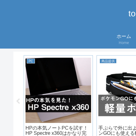
t
ホーム
Home
PC
商品提供
ー】改善
5 発熱に
HPの本気ノートPCを試す！
手ぶらで外に出
HP Spectre x360はかなり完
ンGOにも使える