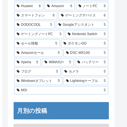
Huawei
6
Amazon
6
ノートPC
6
スマートフォン
6
ゲーミングデバイス
6
DODOCOOL
5
Googleアシスタント
5
ゲーミングノートPC
5
Nintendo Switch
5
セール情報
5
ポケモンGO
5
Amazonセール
5
DSC-WX100
5
Xperia
5
WiMAX2+
5
バッテリー
5
ブログ
5
カメラ
5
Windowsタブレット
5
Lightningケーブル
5
MSI
5
月別の投稿