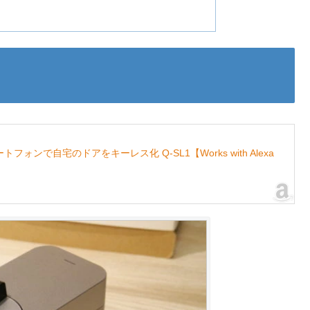
マートフォンで自宅のドアをキーレス化 Q-SL1【Works with Alexa