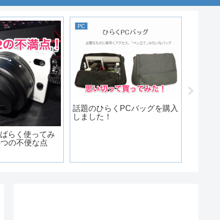
PC
日常
話題のひらくPCバッグを購入
しました！
をしばらく使ってみ
大阪のF
4つの不便な点
ました