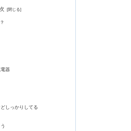
次
は？
充電器
けどしっかりしてる
こう