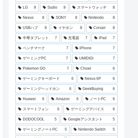
LG
9
Sudio
9
スマートウォッチ
8
Nexus
8
SONY
8
Nintendo
8
USBハブ
8
イヤホン
8
Corsair
8
中華タブレット
7
充電器
7
iPad
7
ベンチマーク
7
iPhone
7
ゲーミングPC
7
UMIDIGI
7
Pokemon GO
7
Chuwi
6
ゲーミングキーボード
6
Nexus 6P
6
ゲーミングヘッドホン
6
GeekBuying
6
Huawei
6
Amazon
6
ノートPC
6
スマートフォン
6
ゲーミングデバイス
6
DODOCOOL
5
Googleアシスタント
5
ゲーミングノートPC
5
Nintendo Switch
5