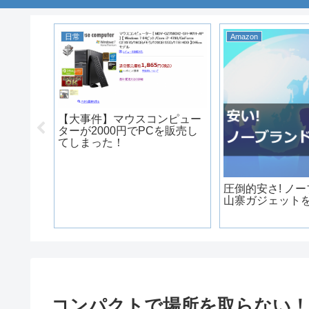
日常
Amazon
【大事件】マウスコンピュー
ターが2000円でPCを販売し
てしまった！
でも健康
圧倒的安さ! ノ
 1S
山寨ガジェットを
ー編
コンパクトで場所を取らない！