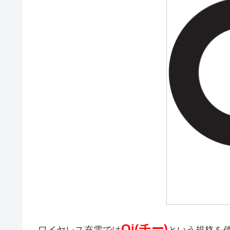
Qi(チー)