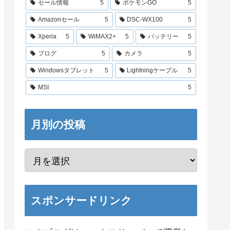
セール情報
5
ポケモンGO
5
Amazonセール
5
DSC-WX100
5
Xperia
5
WiMAX2+
5
バッテリー
5
ブログ
5
カメラ
5
Windowsタブレット
5
Lightningケーブル
5
MSI
5
月別の投稿
スポンサードリンク