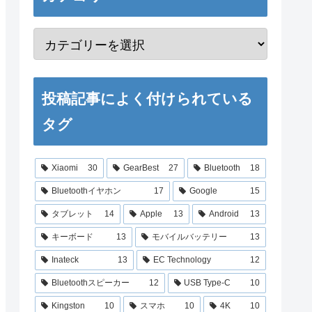
投稿記事によく付けられている
タグ
Xiaomi
30
GearBest
27
Bluetooth
18
Bluetoothイヤホン
17
Google
15
タブレット
14
Apple
13
Android
13
キーボード
13
モバイルバッテリー
13
Inateck
13
EC Technology
12
Bluetoothスピーカー
12
USB Type-C
10
Kingston
10
スマホ
10
4K
10