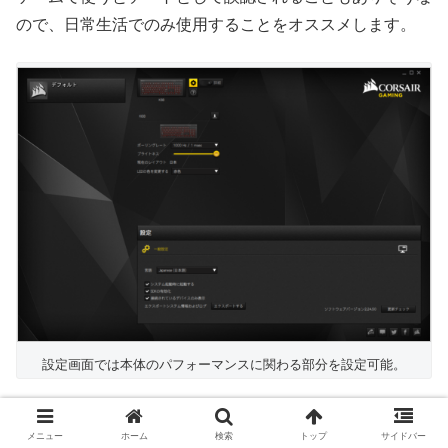
ので、日常生活でのみ使用することをオススメします。
設定画面では本体のパフォーマンスに関わる部分を設定可能。
メニュー
ホーム
検索
トップ
サイドバー
輝度調節や、リフレッシュレートの調節が出来る。