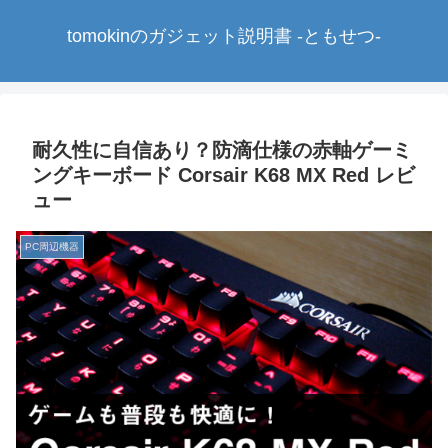
tomokinのガジェット説明書 -ともせつ-
耐久性に自信あり？防滴仕様の赤軸ゲーミ
ングキーボード Corsair K68 MX Red レビ
ュー
PC周辺機器