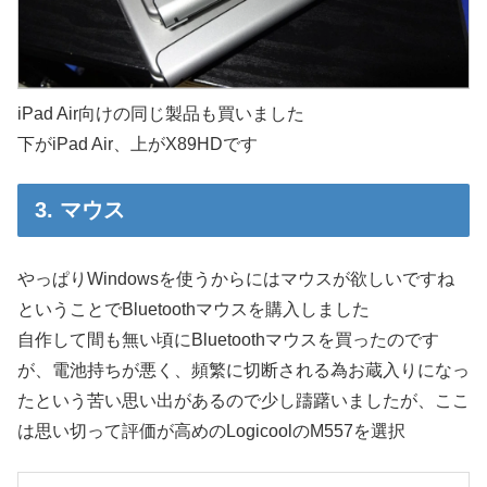
iPad Air向けの同じ製品も買いました
下がiPad Air、上がX89HDです
3. マウス
やっぱりWindowsを使うからにはマウスが欲しいですね
ということでBluetoothマウスを購入しました
自作して間も無い頃にBluetoothマウスを買ったのです
が、電池持ちが悪く、頻繁に切断される為お蔵入りになっ
たという苦い思い出があるので少し躊躇いましたが、ここ
は思い切って評価が高めのLogicoolのM557を選択