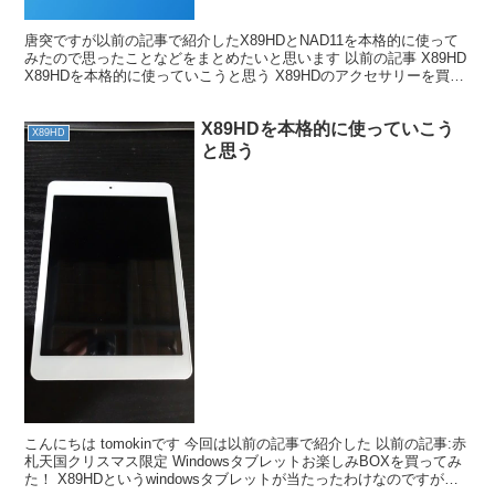
唐突ですが以前の記事で紹介したX89HDとNAD11を本格的に使って
みたので思ったことなどをまとめたいと思います 以前の記事 X89HD
X89HDを本格的に使っていこうと思う X89HDのアクセサリーを買い
揃えてみました 【YouTube...
X89HDを本格的に使っていこう
X89HD
と思う
こんにちは tomokinです 今回は以前の記事で紹介した 以前の記事:赤
札天国クリスマス限定 Windowsタブレットお楽しみBOXを買ってみ
た！ X89HDというwindowsタブレットが当たったわけなのですが、