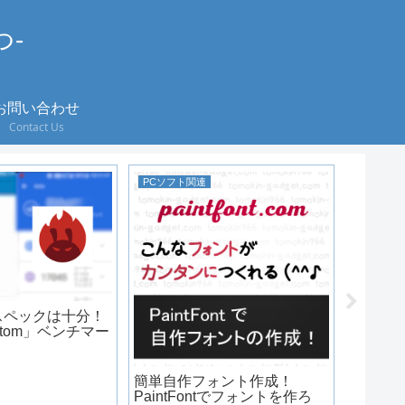
つ-
お問い合わせ
Contact Us
PCソフト関連
X89HD
X89H
揃えてみ
スペックは十分！
画あり
z Atom」ベンチマー
簡単自作フォント作成！
PaintFontでフォントを作ろ