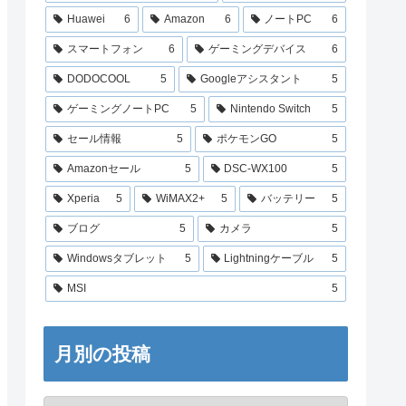
Huawei
6
Amazon
6
ノートPC
6
スマートフォン
6
ゲーミングデバイス
6
DODOCOOL
5
Googleアシスタント
5
ゲーミングノートPC
5
Nintendo Switch
5
セール情報
5
ポケモンGO
5
Amazonセール
5
DSC-WX100
5
Xperia
5
WiMAX2+
5
バッテリー
5
ブログ
5
カメラ
5
Windowsタブレット
5
Lightningケーブル
5
MSI
5
月別の投稿