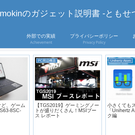
omokinのガジェット説明書 -ともせ
外部での実績
プライバシーポリシー
Achievement
Privacy Policy
PC周辺機器
Unihertz Atom
けど、ゲーム
【TGS2019】ゲーミングノー
小さくても
63-8SC-
トが盛りだくさん！MSIブー
「Unihert
ス レポート
ク編