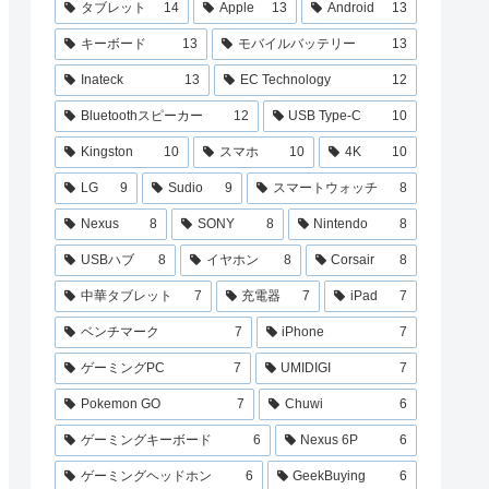
タブレット
14
Apple
13
Android
13
キーボード
13
モバイルバッテリー
13
Inateck
13
EC Technology
12
Bluetoothスピーカー
12
USB Type-C
10
Kingston
10
スマホ
10
4K
10
LG
9
Sudio
9
スマートウォッチ
8
Nexus
8
SONY
8
Nintendo
8
USBハブ
8
イヤホン
8
Corsair
8
中華タブレット
7
充電器
7
iPad
7
ベンチマーク
7
iPhone
7
ゲーミングPC
7
UMIDIGI
7
Pokemon GO
7
Chuwi
6
ゲーミングキーボード
6
Nexus 6P
6
ゲーミングヘッドホン
6
GeekBuying
6