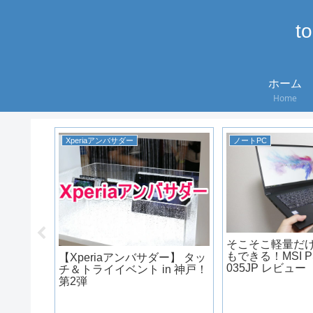
t
ホーム
Home
Xperiaアンバサダー
ノートPC
そこそこ軽量だ
もできる！MSI PS
【Xperiaアンバサダー】 タッ
035JP レビュー
チ＆トライイベント in 神戸！
第2弾
集中？電
を試す