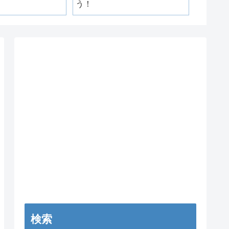
う！
検索