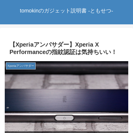
tomokinのガジェット説明書 -ともせつ-
【Xperiaアンバサダー】Xperia X
Performanceの指紋認証は気持ちいい！
Xperiaアンバサダー