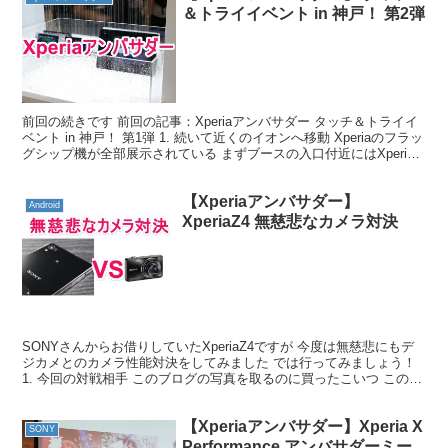
＆トライイベント in 神戸！ 第2弾
前回の続きです 前回の記事：Xperiaアンバサダー タッチ＆トライイ
ベント in 神戸！ 第1弾 1. 続いて近くのイオンへ移動 Xperiaのフラッ
グシップ機が全部展示されている まずブースの入口付近にはXperia
Z4、Xperia...
【Xperiaアンバサダー】
Android
XperiaZ4 無慈悲なカメラ対決
SONYさんからお借りしていたXperiaZ4ですが 今度は無慈悲にもデ
ジカメとのカメラ性能対決をしてみました では行ってみましょう！
1. 今回の対戦相手 このブログの写真を取るのに買ったこいつ このブ
ログの写真やYouTubeの動画撮影...
【Xperiaアンバサダー】Xperia X
SONY
Performance アンバサダーミー