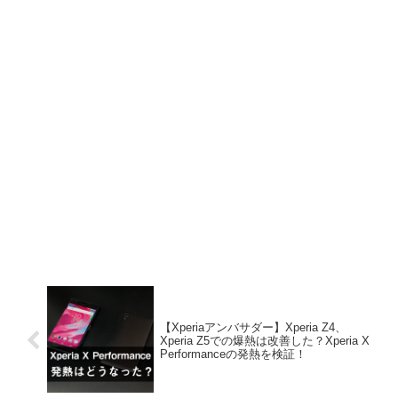
【Xperiaアンバサダー】Xperia Z4、
Xperia Z5での爆熱は改善した？Xperia X
Performanceの発熱を検証！