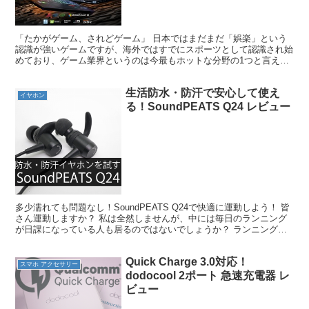
「たかがゲーム、されどゲーム」 日本ではまだまだ「娯楽」という
認識が強いゲームですが、海外ではすでにスポーツとして認識され始
めており、ゲーム業界というのは今最もホットな分野の1つと言える
のではないでしょうか？ そんなゲームを快適に遊ぶことが...
生活防水・防汗で安心して使え
イヤホン
る！SoundPEATS Q24 レビュー
多少濡れても問題なし！SoundPEATS Q24で快適に運動しよう！ 皆
さん運動しますか？ 私は全然しませんが、中には毎日のランニング
が日課になっている人も居るのではないでしょうか？ ランニングす
る人って走ってる間に音楽を聴くことが多いと...
Quick Charge 3.0対応！
スマホ アクセサリー
dodocool 2ポート 急速充電器 レ
ビュー