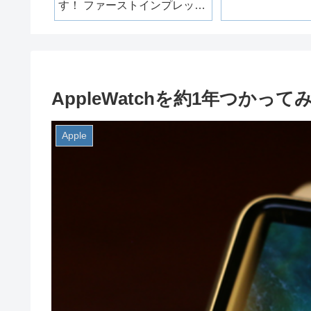
す！ ファーストインプレッシ
ョン編
AppleWatchを約1年つかって
Apple