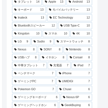
タブレット
14
Apple
13
Android
13
キーボード
13
モバイルバッテリー
13
Inateck
13
EC Technology
12
Bluetoothスピーカー
12
USB Type-C
10
Kingston
10
スマホ
10
4K
10
LG
9
Sudio
9
スマートウォッチ
8
Nexus
8
SONY
8
Nintendo
8
USBハブ
8
イヤホン
8
Corsair
8
中華タブレット
7
充電器
7
iPad
7
ベンチマーク
7
iPhone
7
ゲーミングPC
7
UMIDIGI
7
Pokemon GO
7
Chuwi
6
ゲーミングキーボード
6
Nexus 6P
6
ゲーミングヘッドホン
6
GeekBuying
6