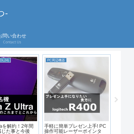
つ-
お問い合わせ
Contact Us
SOL24)
PC周辺機器
カメラ
Ultraを解約！2年間
手軽に簡単プレゼン上手! PC
安いけど
感じた事と今後
操作可能レーザーポインタ
MUSO