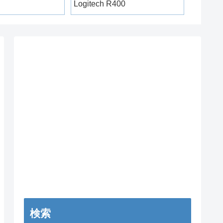
Logitech R400
MC2 
検索