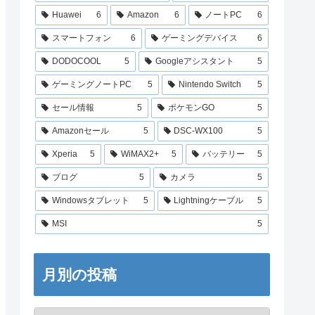
Huawei
6
Amazon
6
ノートPC
6
スマートフォン
6
ゲーミングデバイス
6
DODOCOOL
5
Googleアシスタント
5
ゲーミングノートPC
5
Nintendo Switch
5
セール情報
5
ポケモンGO
5
Amazonセール
5
DSC-WX100
5
Xperia
5
WiMAX2+
5
バッテリー
5
ブログ
5
カメラ
5
Windowsタブレット
5
Lightningケーブル
5
MSI
5
月別の投稿