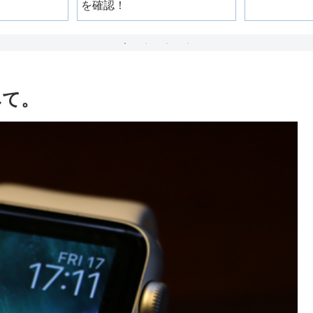
を確認！
みて。