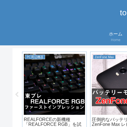
t
ホーム
Home
PC周辺機器
ZenFone Max
公園でポ
REALFORCEの新機種
圧倒的なバッテ
て思っ
「REALFORCE RGB」を試
ZenFone Max