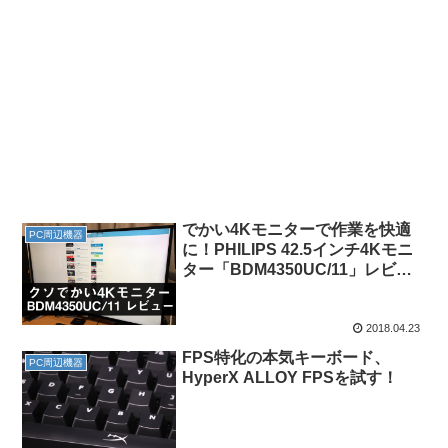
でかい4Kモニターで作業を快適
PC周辺機器
に！PHILIPS 42.5インチ4Kモニ
ター「BDM4350UC/11」レビュ
ー！
2018.04.23
FPS特化の本気キーボード、
PC周辺機器
HyperX ALLOY FPSを試す！