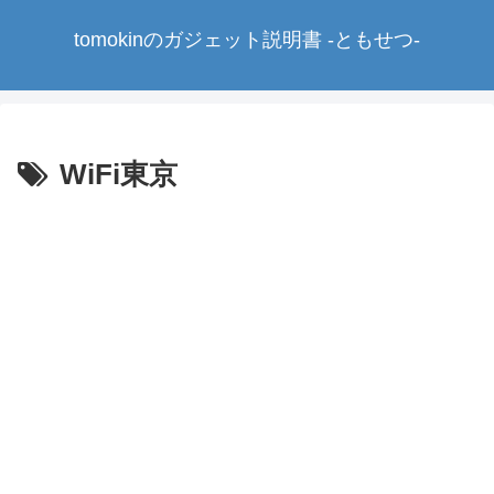
tomokinのガジェット説明書 -ともせつ-
WiFi東京