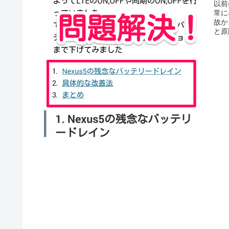
以前
常に
故か
と原