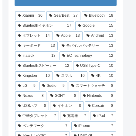
Xiaomi
30
GearBest
27
Bluetooth
18
Bluetoothイヤホン
17
Google
15
タブレット
14
Apple
13
Android
13
キーボード
13
モバイルバッテリー
13
Inateck
13
EC Technology
12
Bluetoothスピーカー
12
USB Type-C
10
Kingston
10
スマホ
10
4K
10
LG
9
Sudio
9
スマートウォッチ
8
Nexus
8
SONY
8
Nintendo
8
USBハブ
8
イヤホン
8
Corsair
8
中華タブレット
7
充電器
7
iPad
7
ベンチマーク
7
iPhone
7
ゲーミングPC
7
UMIDIGI
7