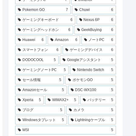
Pokemon GO
7
Chuwi
6
ゲーミングキーボード
6
Nexus 6P
6
ゲーミングヘッドホン
6
GeekBuying
6
Huawei
6
Amazon
6
ノートPC
6
スマートフォン
6
ゲーミングデバイス
6
DODOCOOL
5
Googleアシスタント
5
ゲーミングノートPC
5
Nintendo Switch
5
セール情報
5
ポケモンGO
5
Amazonセール
5
DSC-WX100
5
Xperia
5
WiMAX2+
5
バッテリー
5
ブログ
5
カメラ
5
Windowsタブレット
5
Lightningケーブル
5
MSI
5