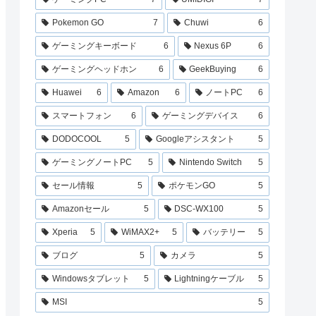
Pokemon GO
7
Chuwi
6
ゲーミングキーボード
6
Nexus 6P
6
ゲーミングヘッドホン
6
GeekBuying
6
Huawei
6
Amazon
6
ノートPC
6
スマートフォン
6
ゲーミングデバイス
6
DODOCOOL
5
Googleアシスタント
5
ゲーミングノートPC
5
Nintendo Switch
5
セール情報
5
ポケモンGO
5
Amazonセール
5
DSC-WX100
5
Xperia
5
WiMAX2+
5
バッテリー
5
ブログ
5
カメラ
5
Windowsタブレット
5
Lightningケーブル
5
MSI
5