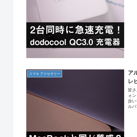
ア
スマホ アクセサリー
レ
皆さ
ォン
歩い
ルバ