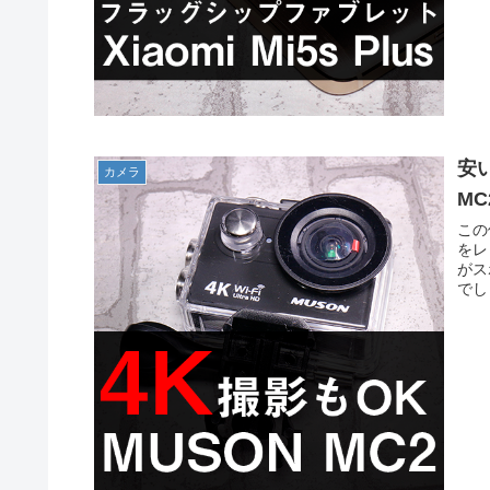
安
カメラ
MC
この
をレ
がス
でし