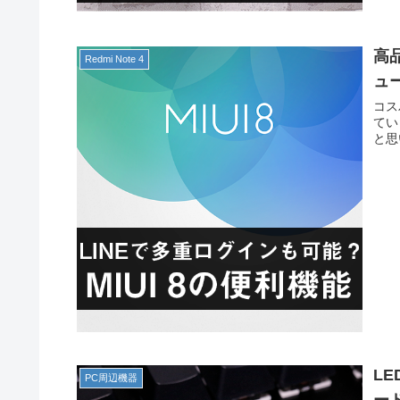
高品
Redmi Note 4
ュ
コス
ていま
と思
L
PC周辺機器