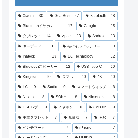
Xiaomi
30
GearBest
27
Bluetooth
18
Bluetoothイヤホン
17
Google
15
タブレット
14
Apple
13
Android
13
キーボード
13
モバイルバッテリー
13
Inateck
13
EC Technology
12
Bluetoothスピーカー
12
USB Type-C
10
Kingston
10
スマホ
10
4K
10
LG
9
Sudio
9
スマートウォッチ
8
Nexus
8
SONY
8
Nintendo
8
USBハブ
8
イヤホン
8
Corsair
8
中華タブレット
7
充電器
7
iPad
7
ベンチマーク
7
iPhone
7
ゲーミングPC
7
UMIDIGI
7