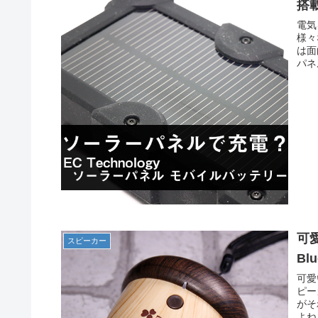
搭
電気
様々
は面
パネ
可愛
スピーカー
Bl
可愛
ピー
がそ
よね