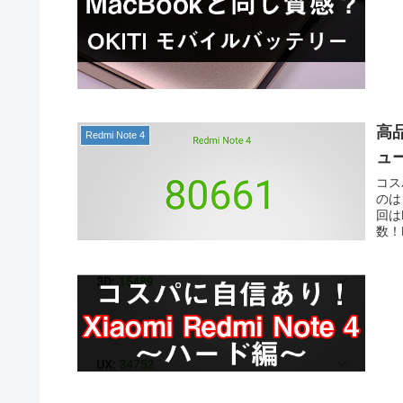
高品
Redmi Note 4
ュ
コス
のは
回は
数！D