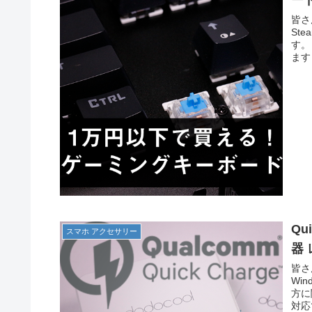
ー
皆さ
St
す。
ます
Qu
スマホ アクセサリー
器
皆さ
Wi
方に
対応