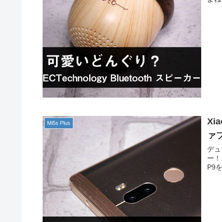
Xi
Mi5s Plus
ァ
デュ
ー！
P9を