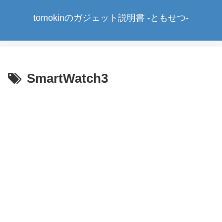
tomokinのガジェット説明書 -ともせつ-
SmartWatch3