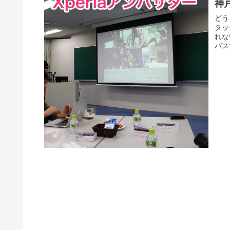
神
どう
タッ
れな
バス