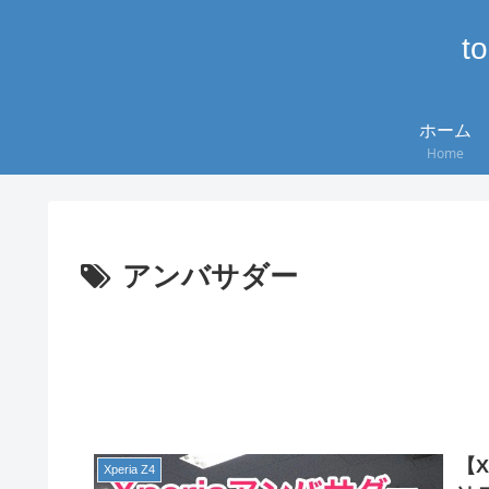
t
ホーム
Home
アンバサダー
【X
Xperia Z4