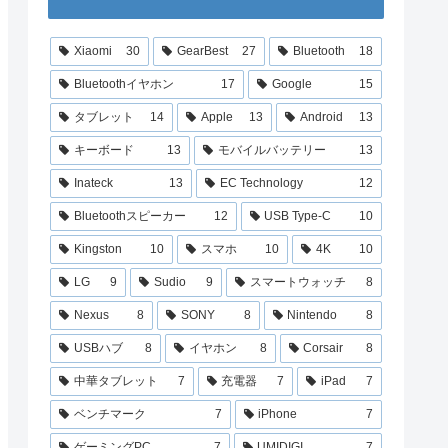
Xiaomi
30
GearBest
27
Bluetooth
18
Bluetoothイヤホン
17
Google
15
タブレット
14
Apple
13
Android
13
キーボード
13
モバイルバッテリー
13
Inateck
13
EC Technology
12
Bluetoothスピーカー
12
USB Type-C
10
Kingston
10
スマホ
10
4K
10
LG
9
Sudio
9
スマートウォッチ
8
Nexus
8
SONY
8
Nintendo
8
USBハブ
8
イヤホン
8
Corsair
8
中華タブレット
7
充電器
7
iPad
7
ベンチマーク
7
iPhone
7
ゲーミングPC
7
UMIDIGI
7