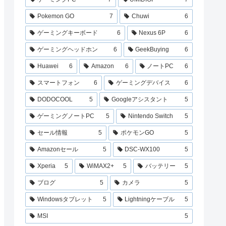
Pokemon GO
7
Chuwi
6
ゲーミングキーボード
6
Nexus 6P
6
ゲーミングヘッドホン
6
GeekBuying
6
Huawei
6
Amazon
6
ノートPC
6
スマートフォン
6
ゲーミングデバイス
6
DODOCOOL
5
Googleアシスタント
5
ゲーミングノートPC
5
Nintendo Switch
5
セール情報
5
ポケモンGO
5
Amazonセール
5
DSC-WX100
5
Xperia
5
WiMAX2+
5
バッテリー
5
ブログ
5
カメラ
5
Windowsタブレット
5
Lightningケーブル
5
MSI
5